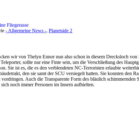
ine Fliegerasse
rie
- Allgemeine News -
,
Planetside 2
ocken wir von Thelyn Ennor nun also schon in diesem Drecksloch von 
Teleporter, sollte nur eine Finte sein, um die Verschließung des Haup
. Sie ist es, die es den verblendeten NC-Terroristen erlaubte weiterhi
bäudetrakt, den sie samt der SCU versiegelt hatten. Sie konnten den R
s vordringen. Auch die Transparente Form des bläulich schimmernden S
 sich noch immer Personen im Innern aufhielten.