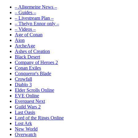
– Allgemeine News –
– Guides –
– Livestream Plan –
– Thelyn Ennor only –
– Videos –
Age of Conan
Aion
ArcheAge
Ashes of Creation
Black Desert
Company of Heroes 2
Conan Exiles
Conqueror's Blade
Crowfall
Diablo 3
Elder Scrolls Online
EVE Online
Everquest Next
Guild Wars 2
Last Oasis
Lord of the Rings Online
Lost Ark
New World
Overwatch