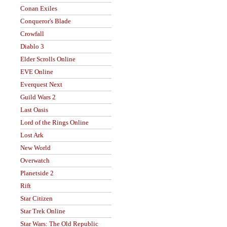
Conan Exiles
Conqueror's Blade
Crowfall
Diablo 3
Elder Scrolls Online
EVE Online
Everquest Next
Guild Wars 2
Last Oasis
Lord of the Rings Online
Lost Ark
New World
Overwatch
Planetside 2
Rift
Star Citizen
Star Trek Online
Star Wars: The Old Republic