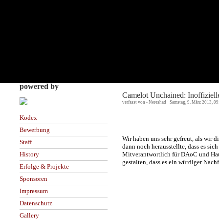
powered by
Camelot Unchained: Inoffiziel
verfasst von - Nereshad · Samstag, 9. März 2013, 0
Kodex
Bewerbung
Wir haben uns sehr gefreut, als wir 
Staff
dann noch herausstellte, dass es sic
Mitverantwortlich für DAoC und Hau
History
gestalten, dass es ein würdiger Nac
Erfolge & Projekte
Sponsoren
Impressum
Datenschutz
Gallery