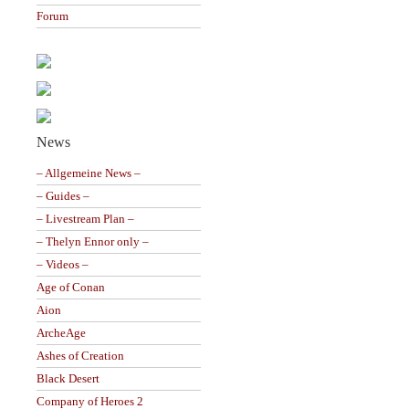
Forum
News
– Allgemeine News –
– Guides –
– Livestream Plan –
– Thelyn Ennor only –
– Videos –
Age of Conan
Aion
ArcheAge
Ashes of Creation
Black Desert
Company of Heroes 2