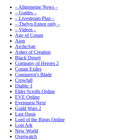
– Allgemeine News –
– Guides –
– Livestream Plan –
– Thelyn Ennor only –
– Videos –
Age of Conan
Aion
ArcheAge
Ashes of Creation
Black Desert
Company of Heroes 2
Conan Exiles
Conqueror's Blade
Crowfall
Diablo 3
Elder Scrolls Online
EVE Online
Everquest Next
Guild Wars 2
Last Oasis
Lord of the Rings Online
Lost Ark
New World
Overwatch