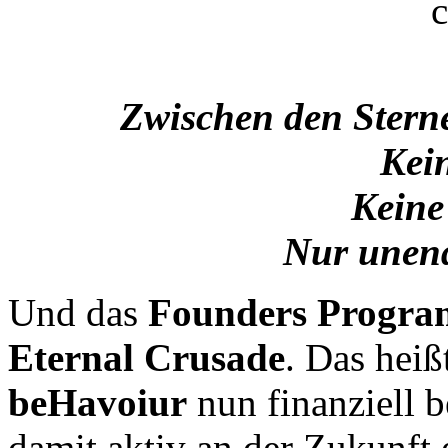
Zwischen den Sterne
Kei
Keine
Nur unend
Und das
Founders Progra
Eternal Crusade
. Das hei
beHavoiur
nun finanziell b
damit aktiv an der Zukun