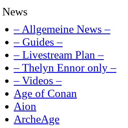
News
– Allgemeine News –
– Guides –
– Livestream Plan –
– Thelyn Ennor only –
– Videos –
Age of Conan
Aion
ArcheAge