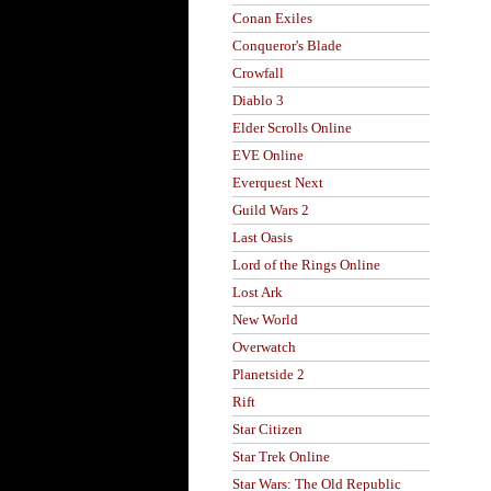
Conan Exiles
Conqueror's Blade
Crowfall
Diablo 3
Elder Scrolls Online
EVE Online
Everquest Next
Guild Wars 2
Last Oasis
Lord of the Rings Online
Lost Ark
New World
Overwatch
Planetside 2
Rift
Star Citizen
Star Trek Online
Star Wars: The Old Republic