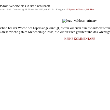
dStar: Woche des Arkanschützen
st von - Xell · Donnerstag, 28. November 2013, 09:00 Uhr · Kategorie
- Allgemeine News -
,
WildStar
schon bei der Woche des Espers angekündigt, bieten wir euch nun die aufbereitete
 diese Woche gab es wieder einige Infos, die wir für euch gefiltert und das Wichti
KEINE KOMMENTARE