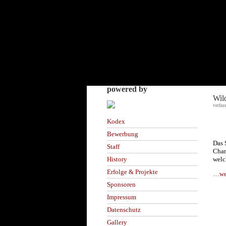
powered by
Wil
verfas
Kodex
Bewerbung
Das S
Staff
Char
welc
History
Erfolge & Projekte
…wei
Sponsoren
Impressum
Datenschutz
Gallery