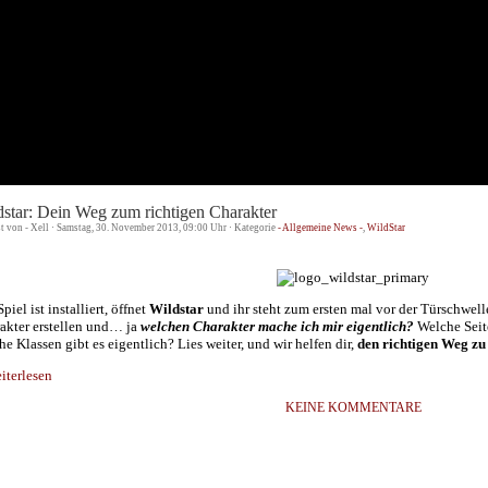
dstar: Dein Weg zum richtigen Charakter
st von - Xell · Samstag, 30. November 2013, 09:00 Uhr · Kategorie
- Allgemeine News -
,
WildStar
piel ist installiert, öffnet
Wildstar
und ihr steht zum ersten mal vor der Türschwel
akter erstellen und… ja
welchen Charakter mache ich mir eigentlich?
Welche Seit
he Klassen gibt es eigentlich? Lies weiter, und wir helfen dir,
den richtigen Weg z
terlesen
KEINE KOMMENTARE