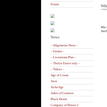
Forum
Wil
verfas
Wie 
Auch
News
– Allgemeine News –
– Guides –
– Livestream Plan –
– Thelyn Ennor only –
– Videos –
Age of Conan
Aion
ArcheAge
Ashes of Creation
Black Desert
Company of Heroes 2