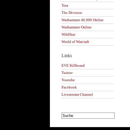
Tera
The Division
Warhammer 40.000 Online
Warhammer Online
WildStar
World of Warcraft
Links
EVE Killboard
Twitter
Youtube
Facebook
Livestream Channel