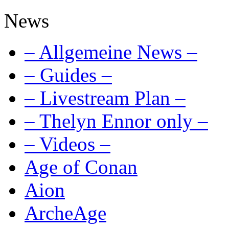
News
– Allgemeine News –
– Guides –
– Livestream Plan –
– Thelyn Ennor only –
– Videos –
Age of Conan
Aion
ArcheAge