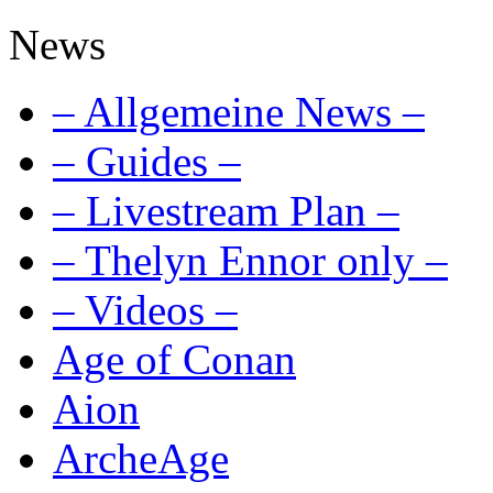
News
– Allgemeine News –
– Guides –
– Livestream Plan –
– Thelyn Ennor only –
– Videos –
Age of Conan
Aion
ArcheAge