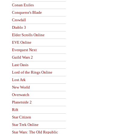
Conan Exiles
Conqueror's Blade
Crowfall
Diablo 3
Elder Scrolls Online
EVE Online
Everquest Next
Guild Wars 2
Last Oasis
Lord of the Rings Online
Lost Ark
New World
Overwatch
Planetside 2
Rift
Star Citizen
Star Trek Online
Star Wars: The Old Republic