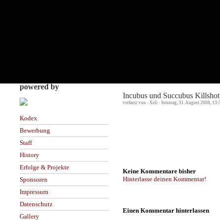
powered by
Incubus und Succubus Killshot
verfasst von - Xell · Sonntag, 31. August 2008, 13:
Kodex
Bewerbung
Staff
History
Erfolge & Projekte
Keine Kommentare bisher
Hinterlasse deinen Kommentar!
Sponsoren
Impressum
Datenschutz
Einen Kommentar hinterlassen
Gallery