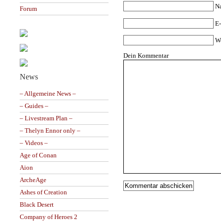
N
Forum
E-
W
Dein Kommentar
News
– Allgemeine News –
– Guides –
– Livestream Plan –
– Thelyn Ennor only –
– Videos –
Age of Conan
Aion
ArcheAge
Ashes of Creation
Black Desert
Company of Heroes 2