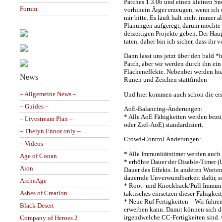
Patches 1.3.0b und einen kleinen Sn
Forum
vorhinein Ärger erzeugen, wenn ich e
mir bitte. Es läuft halt nicht immer 
Planungen aufgeregt, darum möchte i
derzeitigen Projekte geben. Der Haup
taten, daher bin ich sicher, dass ihr 
Dann lasst uns jetzt über den bald *
Patch, aber wir werden durch ihn ei
Flächeneffekte. Nebenbei werden hi
News
Runen und Zeichen stattfinden
– Allgemeine News –
Und hier kommen auch schon die ers
– Guides –
AoE-Balancing-Änderungen:
* Alle AoE Fähigkeiten werden bezü
– Livestream Plan –
oder Ziel-AoE) standardisiert.
– Thelyn Ennor only –
Crowd-Control Änderungen:
– Videos –
* Alle Immunitätstimer werden auch 
Age of Conan
* erhöhte Dauer der Disable-Timer (
Aion
Dauer des Effekts. In anderen Worte
dauernde Unverwundbarkeit dafür, s
ArcheAge
* Root- und Knockback/Pull Immunit
Ashes of Creation
taktisches einsetzen dieser Fähigkeit
* Neue Ruf Fertigkeiten – Wir führ
Black Desert
erwerben kann. Damit können sich dan
irgendwelche CC-Fertigkeiten sind.
Company of Heroes 2