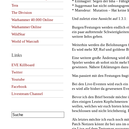
* Erzmagier: Segen der Isha – Fähigk
Tera
* Juggernaut hat nicht ordnungsgemä
* Marodeur: Mutation – Hat keine 
The Division
Und zuletzt eine Aussicht auf 1.3.1:
Warhammer 40.000 Online
Warhammer Online
Burgen/Festungen werden endlich ei
ein paar auftretende Schwierigkeite
WildStar
weitere Infos geben.
World of Warcraft
Weiterhin werden die Belohnungen fü
Es wird mehr XP, Ruf und goldene B
Links
Eine weitere große Änderung wird die
Spieler werden ab sofort nicht mehr
EVE Killboard
gewinnen. Nähere Erklärungen dazu 
Twitter
Was passiert mit den Festungen fragt 
Youtube
Bei den Live-Eventen wird euch ein 
Facebook
es wird alle bisher da gewesenen Ev
Livestream Channel
Bevor ich den Brief beende möchte 
dies einigen Leuten Kopfschmerzen be
wollen, welches wir euch bieten kö
beschlossen und nicht leichtherzig. 
Als letztes möchte ich euch noch mit
Patch Notizen könnt ihr bei uns im o
sie Live auf dem Testserver auszupr