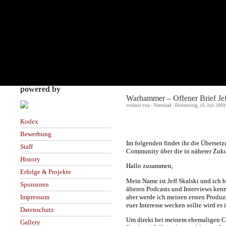
powered by
Warhammer – Offener Brief Je
verfasst von - Nereshad · Donnerstag, 16. Juli 200
Kodex
Bewerbung
Im folgenden findet ihr die Überset
Staff
Community über die in näherer Zuk
History
Hallo zusammen,
Erfolge & Projekte
Mein Name ist Jeff Skalski und ich
Sponsoren
älteren Podcasts und Interviews ken
aber werde ich meinen ersten Produze
Impressum
euer Interesse wecken sollte wird e
Datenschutz
Um direkt bei meinem ehemaligen Ch
Gallery