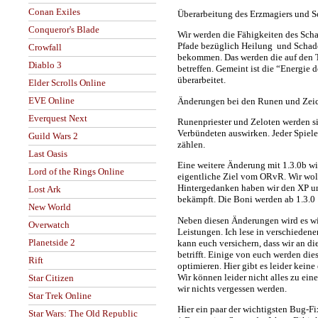
Conan Exiles
Überarbeitung des Erzmagiers und 
Conqueror's Blade
Wir werden die Fähigkeiten des Sch
Pfade bezüglich Heilung und Schad
Crowfall
bekommen. Das werden die auf den T
Diablo 3
betreffen. Gemeint ist die “Energie
überarbeitet.
Elder Scrolls Online
EVE Online
Änderungen bei den Runen und Zei
Everquest Next
Runenpriester und Zeloten werden sic
Verbündeten auswirken. Jeder Spiele
Guild Wars 2
zählen.
Last Oasis
Eine weitere Änderung mit 1.3.0b wir
Lord of the Rings Online
eigentliche Ziel vom ORvR. Wir woll
Hintergedanken haben wir den XP un
Lost Ark
bekämpft. Die Boni werden ab 1.3.
New World
Neben diesen Änderungen wird es wi
Overwatch
Leistungen. Ich lese in verschieden
Planetside 2
kann euch versichern, dass wir an d
betrifft. Einige von euch werden die
Rift
optimieren. Hier gibt es leider kein
Wir können leider nicht alles zu ein
Star Citizen
wir nichts vergessen werden.
Star Trek Online
Hier ein paar der wichtigsten Bug-Fi
Star Wars: The Old Republic