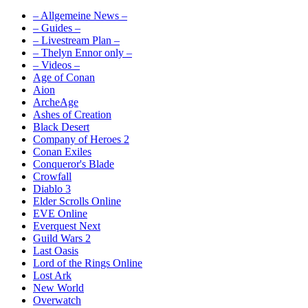
– Allgemeine News –
– Guides –
– Livestream Plan –
– Thelyn Ennor only –
– Videos –
Age of Conan
Aion
ArcheAge
Ashes of Creation
Black Desert
Company of Heroes 2
Conan Exiles
Conqueror's Blade
Crowfall
Diablo 3
Elder Scrolls Online
EVE Online
Everquest Next
Guild Wars 2
Last Oasis
Lord of the Rings Online
Lost Ark
New World
Overwatch