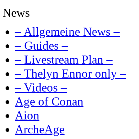
News
– Allgemeine News –
– Guides –
– Livestream Plan –
– Thelyn Ennor only –
– Videos –
Age of Conan
Aion
ArcheAge