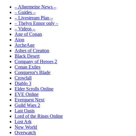
– Allgemeine News –
– Guides –
– Livestream Plan –
– Thelyn Ennor only –
– Videos –
Age of Conan
Aion
ArcheAge
Ashes of Creation
Black Desert
Company of Heroes 2
Conan Exiles
Conqueror's Blade
Crowfall
Diablo 3
Elder Scrolls Online
EVE Online
Everquest Next
Guild Wars 2
Last Oasis
Lord of the Rings Online
Lost Ark
New World
Overwatch