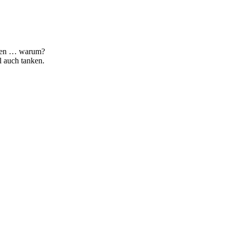
ngen … warum?
l auch tanken.