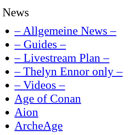
News
– Allgemeine News –
– Guides –
– Livestream Plan –
– Thelyn Ennor only –
– Videos –
Age of Conan
Aion
ArcheAge