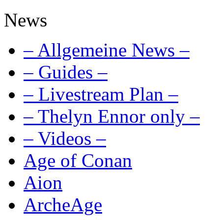
News
– Allgemeine News –
– Guides –
– Livestream Plan –
– Thelyn Ennor only –
– Videos –
Age of Conan
Aion
ArcheAge