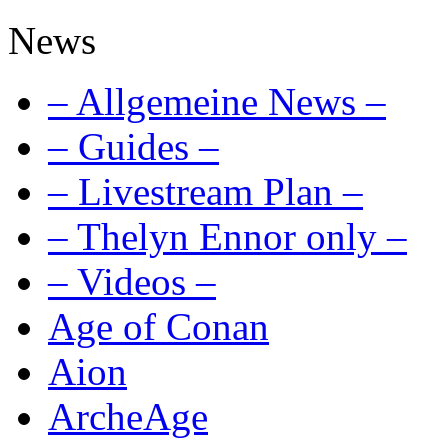
News
– Allgemeine News –
– Guides –
– Livestream Plan –
– Thelyn Ennor only –
– Videos –
Age of Conan
Aion
ArcheAge