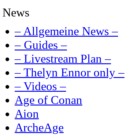
News
– Allgemeine News –
– Guides –
– Livestream Plan –
– Thelyn Ennor only –
– Videos –
Age of Conan
Aion
ArcheAge