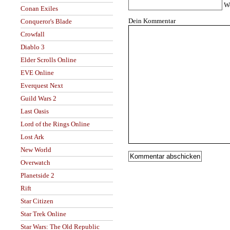
W
Conan Exiles
Dein Kommentar
Conqueror's Blade
Crowfall
Diablo 3
Elder Scrolls Online
EVE Online
Everquest Next
Guild Wars 2
Last Oasis
Lord of the Rings Online
Lost Ark
New World
Overwatch
Planetside 2
Rift
Star Citizen
Star Trek Online
Star Wars: The Old Republic