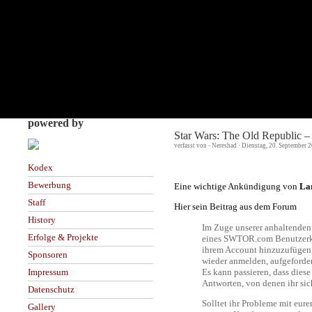
powered by
Star Wars: The Old Republic –
verfasst von - Nereshad · Dienstag, 20. September 
Kodex
Bewerbung
Eine wichtige Ankündigung von
Lar
Staff
Hier sein Beitrag aus dem Forum
History
Im Zuge unserer anhaltenden 
Erfolge & Projekte
eines SWTOR.com Benutzerkon
ihrem Account hinzuzufügen.
Sponsoren
wieder anmelden, aufgeforder
Es kann passieren, dass diese
Impressum
Antworten, von denen ihr sich
Datenschutz
Solltet ihr Probleme mit eur
Gallery