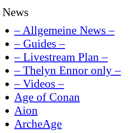
News
– Allgemeine News –
– Guides –
– Livestream Plan –
– Thelyn Ennor only –
– Videos –
Age of Conan
Aion
ArcheAge