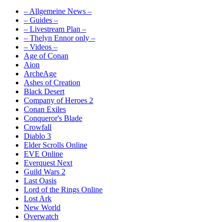
– Allgemeine News –
– Guides –
– Livestream Plan –
– Thelyn Ennor only –
– Videos –
Age of Conan
Aion
ArcheAge
Ashes of Creation
Black Desert
Company of Heroes 2
Conan Exiles
Conqueror's Blade
Crowfall
Diablo 3
Elder Scrolls Online
EVE Online
Everquest Next
Guild Wars 2
Last Oasis
Lord of the Rings Online
Lost Ark
New World
Overwatch