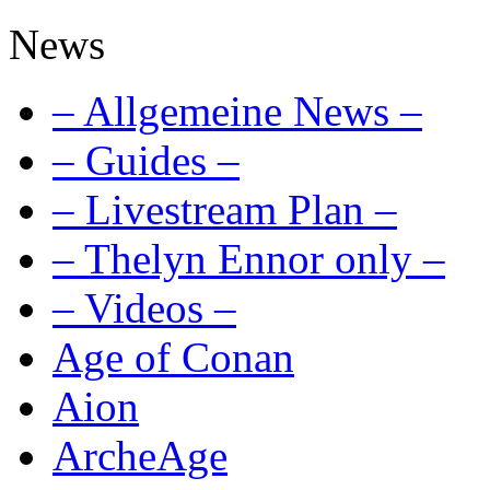
News
– Allgemeine News –
– Guides –
– Livestream Plan –
– Thelyn Ennor only –
– Videos –
Age of Conan
Aion
ArcheAge