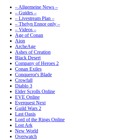
– Allgemeine News –
– Guides –
– Livestream Plan –
– Thelyn Ennor only –
– Videos –
Age of Conan
Aion
ArcheAge
Ashes of Creation
Black Desert
Company of Heroes 2
Conan Exiles
Conqueror's Blade
Crowfall
Diablo 3
Elder Scrolls Online
EVE Online
Everquest Next
Guild Wars 2
Last Oasis
Lord of the Rings Online
Lost Ark
New World
Overwatch