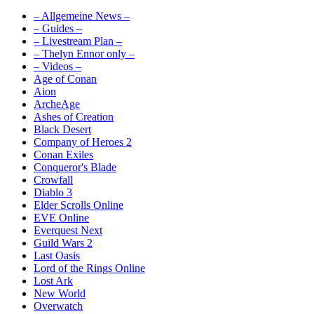
– Allgemeine News –
– Guides –
– Livestream Plan –
– Thelyn Ennor only –
– Videos –
Age of Conan
Aion
ArcheAge
Ashes of Creation
Black Desert
Company of Heroes 2
Conan Exiles
Conqueror's Blade
Crowfall
Diablo 3
Elder Scrolls Online
EVE Online
Everquest Next
Guild Wars 2
Last Oasis
Lord of the Rings Online
Lost Ark
New World
Overwatch