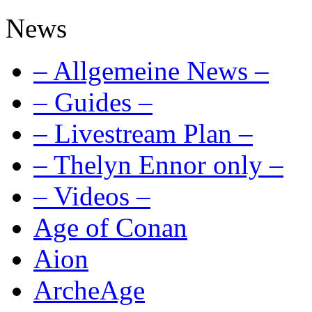
News
– Allgemeine News –
– Guides –
– Livestream Plan –
– Thelyn Ennor only –
– Videos –
Age of Conan
Aion
ArcheAge