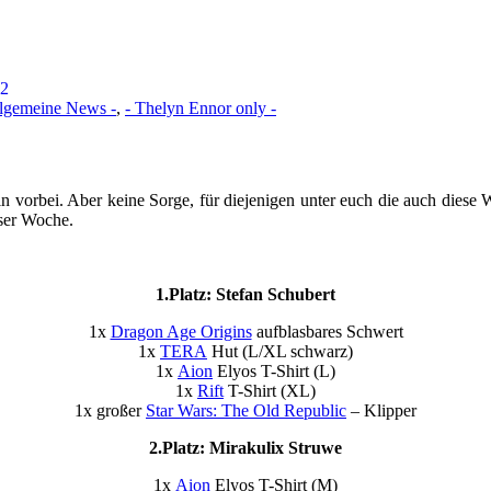
12
llgemeine News -
,
- Thelyn Ennor only -
 vorbei. Aber keine Sorge, für diejenigen unter euch die auch diese
ser Woche.
1.Platz: Stefan Schubert
1x
Dragon Age Origins
aufblasbares Schwert
1x
TERA
Hut (L/XL schwarz)
1x
Aion
Elyos T-Shirt (L)
1x
Rift
T-Shirt (XL)
1x großer
Star Wars: The Old Republic
– Klipper
2.Platz: Mirakulix Struwe
1x
Aion
Elyos T-Shirt (M)