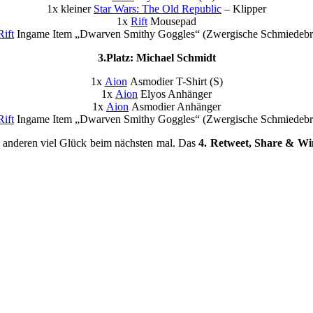
1x kleiner
Star Wars: The Old Republic
– Klipper
1x
Rift
Mousepad
Rift
Ingame Item „Dwarven Smithy Goggles“ (Zwergische Schmiedebri
3.Platz: Michael Schmidt
1x
Aion
Asmodier T-Shirt (S)
1x
Aion
Elyos Anhänger
1x
Aion
Asmodier Anhänger
Rift
Ingame Item „Dwarven Smithy Goggles“ (Zwergische Schmiedebri
n anderen viel Glück beim nächsten mal. Das
4. Retweet, Share & Win