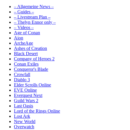
– Allgemeine News –
– Guides –
– Livestream Plan –
– Thelyn Ennor only –
– Videos –
Age of Conan
Aion
ArcheAge
Ashes of Creation
Black Desert
Company of Heroes 2
Conan Exiles
Conqueror's Blade
Crowfall
Diablo 3
Elder Scrolls Online
EVE Online
Everquest Next
Guild Wars 2
Last Oasis
Lord of the Rings Online
Lost Ark
New World
Overwatch