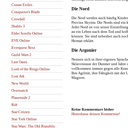
Conan Exiles
Die Nord
Conqueror's Blade
Die Nord werden auch häufig Kinder
Crowfall
Provinz Skyrim. Die Nords sind ein 
Diablo 3
Jeder Nord ist von seiner Einstellun
an ein Leben nach dem Tod und hoffe
Elder Scrolls Online
können. Sie sind nebenbei auch noc
EVE Online
Heimat erklärt.
Everquest Next
Die Argonier
Guild Wars 2
Nennen sich in ihrer eigenen Sprache
Last Oasis
Sklavenrasse der Dunmer und Jahre 
vollkommen immun gegen alle Krankhe
Lord of the Rings Online
Ihre Agilität, ihre Fähigkeit mit d
Lost Ark
Magiern.
New World
Overwatch
Planetside 2
Rift
Keine Kommentare bisher
Star Citizen
Hinterlasse deinen Kommentar!
Star Trek Online
Star Wars: The Old Republic