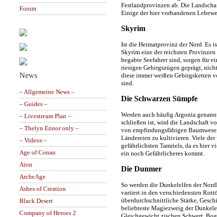
Festlandprovinzen ab. Die Landschaf
Forum
Einige der hier vorhandenen Lebewe
Skyrim
Ist die Heimatprovinz der Nord. Es i
Skyrim eine der reichsten Provinzen
begabte Seefahrer sind, sorgen für
riesigen Gebirgszügen geprägt, nich
News
diese immer weißen Gebirgsketten vo
sind.
– Allgemeine News –
Die Schwarzen Sümpfe
– Guides –
Werden auch häufig Argonia genannt
– Livestream Plan –
schließen ist, wird die Landschaft 
– Thelyn Ennor only –
von empfindungsfähigen Baumwesen.
Ländereien zu kultivieren. Viele der
– Videos –
gefährlichsten Tamriels, da es hier 
Age of Conan
ein noch Gefährlicheres kommt.
Aion
Die Dunmer
ArcheAge
So werden die Dunkelelfen der Nordl
Ashes of Creation
variiert in den verschiedensten Rott
überdurchschnittliche Stärke, Gesch
Black Desert
beliebteste Magiezweig der Dunkelelf
Company of Heroes 2
Gleichgewicht zischen Schwert, Bo