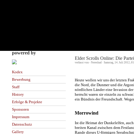
powered by
Elder Scrolls Online: Die Part
verfasst von - Nereshad · Samstag, 14. Juli 2012, 0
Kodex
Bewerbung
Heute wollen wir uns der letzten Fr
die Nord, die Dunmer und die Argoni
Staff
nördlichen Länder eine Invasion der
herrscht waren sie einzeln zu schwac
History
ein Bündnis der Freundschaft. Wege
Erfolge & Projekte
Sponsoren
Morrowind
Impressum
Ist die Heimat der Dunkelelfen, auch
Datenschutz
breiten Kanal zwischen dem Festlan
Gallery
Rande dieses U-förmigen Seeabschni