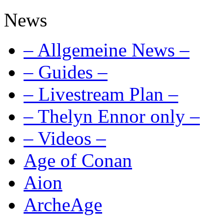
News
– Allgemeine News –
– Guides –
– Livestream Plan –
– Thelyn Ennor only –
– Videos –
Age of Conan
Aion
ArcheAge