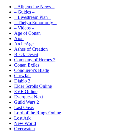
– Allgemeine News –
– Guides –
– Livestream Plan –
– Thelyn Ennor only –
– Videos –
Age of Conan
Aion
ArcheAge
Ashes of Creation
Black Desert
Company of Heroes 2
Conan Exiles
Conqueror's Blade
Crowfall
Diablo 3
Elder Scrolls Online
EVE Online
Everquest Next
Guild Wars 2
Last Oasis
Lord of the Rings Online
Lost Ark
New World
Overwatch