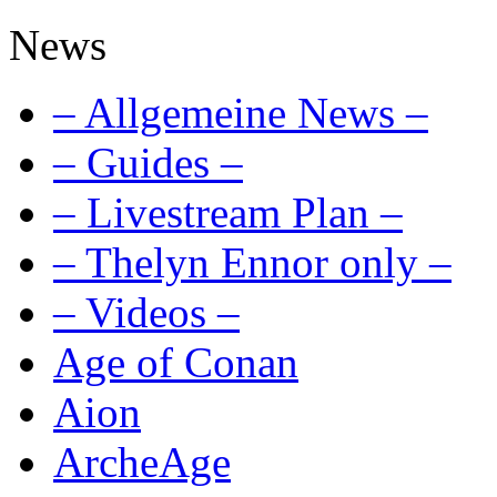
News
– Allgemeine News –
– Guides –
– Livestream Plan –
– Thelyn Ennor only –
– Videos –
Age of Conan
Aion
ArcheAge