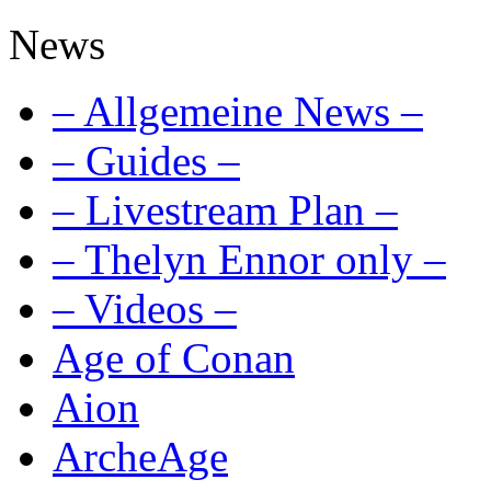
News
– Allgemeine News –
– Guides –
– Livestream Plan –
– Thelyn Ennor only –
– Videos –
Age of Conan
Aion
ArcheAge