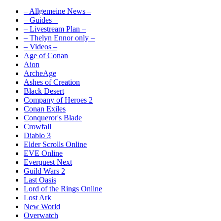
– Allgemeine News –
– Guides –
– Livestream Plan –
– Thelyn Ennor only –
– Videos –
Age of Conan
Aion
ArcheAge
Ashes of Creation
Black Desert
Company of Heroes 2
Conan Exiles
Conqueror's Blade
Crowfall
Diablo 3
Elder Scrolls Online
EVE Online
Everquest Next
Guild Wars 2
Last Oasis
Lord of the Rings Online
Lost Ark
New World
Overwatch