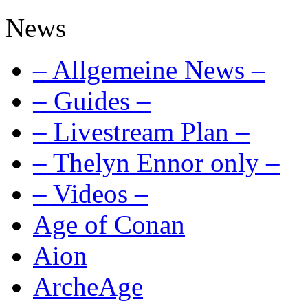
News
– Allgemeine News –
– Guides –
– Livestream Plan –
– Thelyn Ennor only –
– Videos –
Age of Conan
Aion
ArcheAge