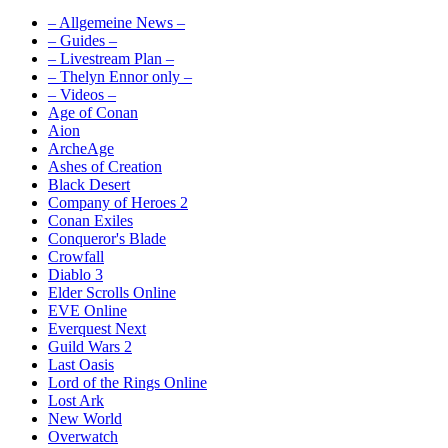
– Allgemeine News –
– Guides –
– Livestream Plan –
– Thelyn Ennor only –
– Videos –
Age of Conan
Aion
ArcheAge
Ashes of Creation
Black Desert
Company of Heroes 2
Conan Exiles
Conqueror's Blade
Crowfall
Diablo 3
Elder Scrolls Online
EVE Online
Everquest Next
Guild Wars 2
Last Oasis
Lord of the Rings Online
Lost Ark
New World
Overwatch