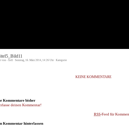
itel5_Bild11
st von - Xell · Sonntag, 16. März 2014, 14:26 Uhr · Kategorie
KEINE KOMMENTARE
e Kommentare bisher
erlasse deinen Kommentar!
RSS
-Feed für Komment
n Kommentar hinterlassen