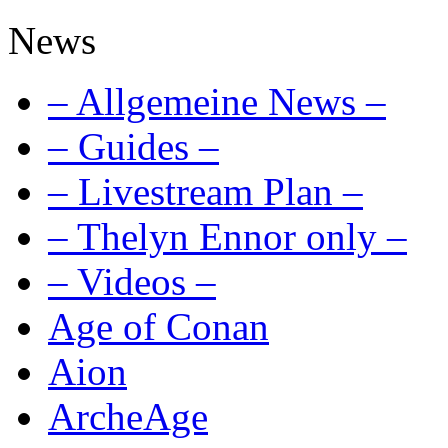
News
– Allgemeine News –
– Guides –
– Livestream Plan –
– Thelyn Ennor only –
– Videos –
Age of Conan
Aion
ArcheAge