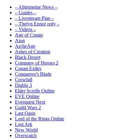
– Allgemeine News –
– Guides –
– Livestream Plan –
– Thelyn Ennor only –
– Videos –
Age of Conan
Aion
ArcheAge
Ashes of Creation
Black Desert
Company of Heroes 2
Conan Exiles
Conqueror's Blade
Crowfall
Diablo 3
Elder Scrolls Online
EVE Online
Everquest Next
Guild Wars 2
Last Oasis
Lord of the Rings Online
Lost Ark
New World
Overwatch