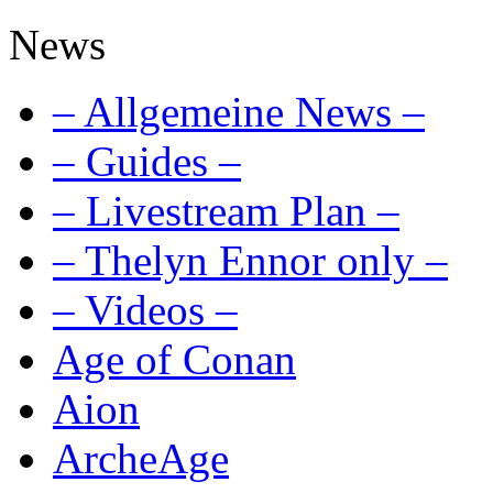
News
– Allgemeine News –
– Guides –
– Livestream Plan –
– Thelyn Ennor only –
– Videos –
Age of Conan
Aion
ArcheAge