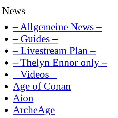
News
– Allgemeine News –
– Guides –
– Livestream Plan –
– Thelyn Ennor only –
– Videos –
Age of Conan
Aion
ArcheAge