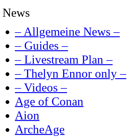
News
– Allgemeine News –
– Guides –
– Livestream Plan –
– Thelyn Ennor only –
– Videos –
Age of Conan
Aion
ArcheAge