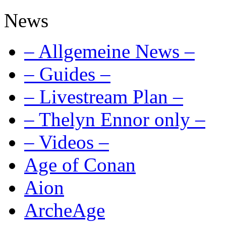
News
– Allgemeine News –
– Guides –
– Livestream Plan –
– Thelyn Ennor only –
– Videos –
Age of Conan
Aion
ArcheAge