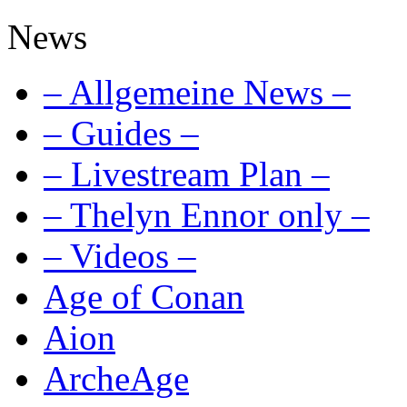
News
– Allgemeine News –
– Guides –
– Livestream Plan –
– Thelyn Ennor only –
– Videos –
Age of Conan
Aion
ArcheAge