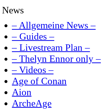
News
– Allgemeine News –
– Guides –
– Livestream Plan –
– Thelyn Ennor only –
– Videos –
Age of Conan
Aion
ArcheAge