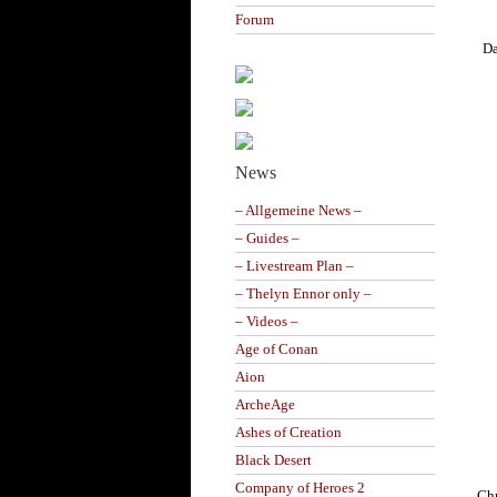
Forum
Da
News
– Allgemeine News –
– Guides –
– Livestream Plan –
– Thelyn Ennor only –
– Videos –
Age of Conan
Aion
ArcheAge
Ashes of Creation
Black Desert
Company of Heroes 2
Chr