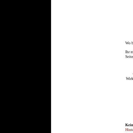
Wo b
Ihr 
Seit
Wirk
Kein
Hint