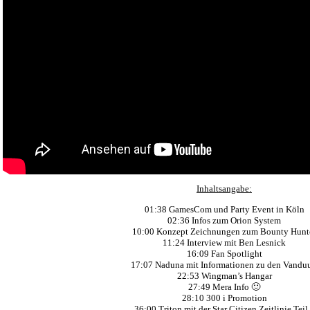
Inhaltsangabe:
01:38 GamesCom und Party Event in Köln
02:36 Infos zum Orion System
10:00 Konzept Zeichnungen zum Bounty Hunt
11:24 Interview mit Ben Lesnick
16:09 Fan Spotlight
17:07 Naduna mit Informationen zu den Vanduu
22:53 Wingman’s Hangar
27:49 Mera Info 🙂
28:10 300 i Promotion
36:00 Triton mit der Star Citizen Zeitlinie Teil