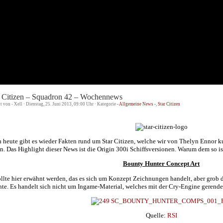
r Citizen – Squadron 42 – Wochennews
st von - Xell · Dienstag, 25. Juni 2013, 09:00 Uhr · Kategorie
- Allgemeine News -
,
Star Citizen
 heute gibt es wieder Fakten rund um Star Citizen, welche wir von Thelyn Ennor 
n. Das Highlight dieser News ist die Origin 300i Schiffsversionen. Warum dem so ist,
Bounty Hunter Concept Art
ollte hier erwähnt werden, das es sich um Konzept Zeichnungen handelt, aber grob 
te. Es handelt sich nicht um Ingame-Material, welches mit der Cry-Engine gerendert
Quelle:
RSI