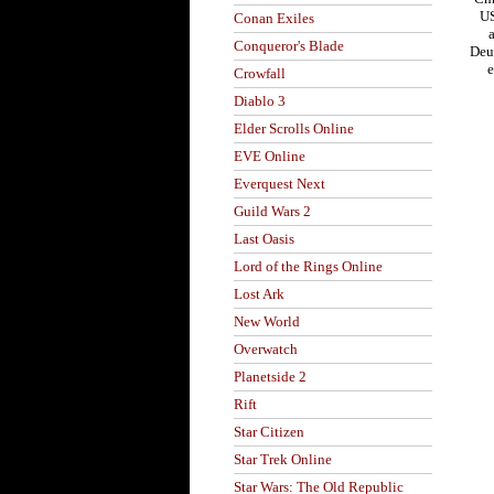
US
Conan Exiles
a
Conqueror's Blade
Deut
e
Crowfall
Diablo 3
Elder Scrolls Online
EVE Online
Everquest Next
Guild Wars 2
Last Oasis
Lord of the Rings Online
Lost Ark
New World
Overwatch
Planetside 2
Rift
Star Citizen
Star Trek Online
Star Wars: The Old Republic