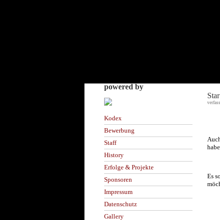
powered by
Sta
verfas
Kodex
Bewerbung
Auch
Staff
habe
History
Erfolge & Projekte
Es s
Sponsoren
möch
Impressum
Datenschutz
Gallery