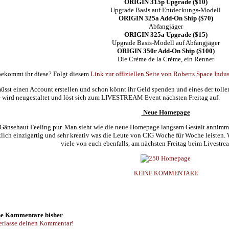
ORIGIN 315p Upgrade ($10)
Upgrade Basis auf Entdeckungs-Modell
ORIGIN 325a Add-On Ship ($70)
Abfangjäger
ORIGIN 325a Upgrade ($15)
Upgrade Basis-Modell auf Abfangjäger
ORIGIN 350r Add-On Ship ($100)
Die Crème de la Crème, ein Renner
ekommt ihr diese? Folgt diesem
Link zur offiziellen Seite von Roberts Space Indus
müsst einen Account erstellen und schon könnt ihr Geld spenden und eines der tolle
e wird neugestaltet und löst sich zum LIVESTREAM Event nächsten Freitag auf.
Neue Homepage
Gänsehaut Feeling pur. Man sieht wie die neue Homepage langsam Gestalt annimmt, 
lich einzigartig und sehr kreativ was die Leute von CIG Woche für Woche leisten.
viele von euch ebenfalls, am nächsten Freitag beim Livestre
KEINE KOMMENTARE
e Kommentare bisher
erlasse deinen Kommentar!