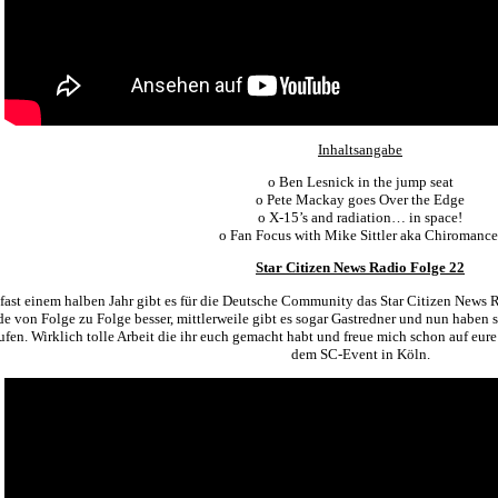
Inhaltsangabe
o Ben Lesnick in the jump seat
o Pete Mackay goes Over the Edge
o X-15’s and radiation… in space!
o Fan Focus with Mike Sittler aka Chiromance
Star Citizen News Radio Folge 22
 fast einem halben Jahr gibt es für die Deutsche Community das Star Citizen News
e von Folge zu Folge besser, mittlerweile gibt es sogar Gastredner und nun haben s
ufen. Wirklich tolle Arbeit die ihr euch gemacht habt und freue mich schon auf eu
dem SC-Event in Köln.