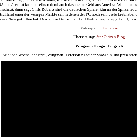
A, ist. Absolut kommt selbstredend auch das meiste Geld aus Amerika. Wenn man 
nschaut, dann sagt Chris Roberts sind die deutschen Spieler klar an der Spitze, no
schland einer der wenigen Märkte sei, in denen der PC noch sehr viele Liebhaber u
inen Nerv getroffen hat. Dass wir in Deutschland auf Weltraumspiele geil sind, das
Videoquelle:
Gamestar
Übersetzung:
Star Citizen Blog
Wingman Hangar Folge 26
Wie jede Woche lädt Eric „Wingman“ Peterson zu seiner Show ein und präsentiert