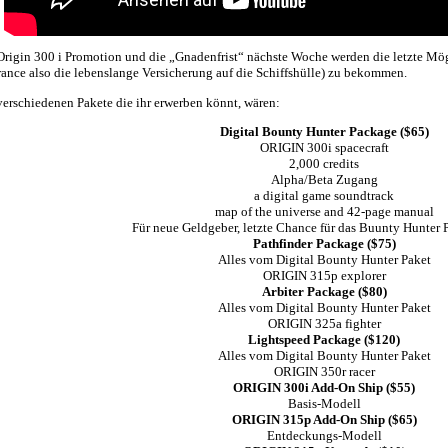
Origin 300 i Promotion und die „Gnadenfrist“ nächste Woche werden die letzte Mög
rance also die lebenslange Versicherung auf die Schiffshülle) zu bekommen.
verschiedenen Pakete die ihr erwerben könnt, wären:
Digital Bounty Hunter Package ($65)
ORIGIN 300i spacecraft
2,000 credits
Alpha/Beta Zugang
a digital game soundtrack
map of the universe and 42-page manual
Für neue Geldgeber, letzte Chance für das Buunty Hunter 
Pathfinder Package ($75)
Alles vom Digital Bounty Hunter Paket
ORIGIN 315p explorer
Arbiter Package ($80)
Alles vom Digital Bounty Hunter Paket
ORIGIN 325a fighter
Lightspeed Package ($120)
Alles vom Digital Bounty Hunter Paket
ORIGIN 350r racer
ORIGIN 300i Add-On Ship ($55)
Basis-Modell
ORIGIN 315p Add-On Ship ($65)
Entdeckungs-Modell