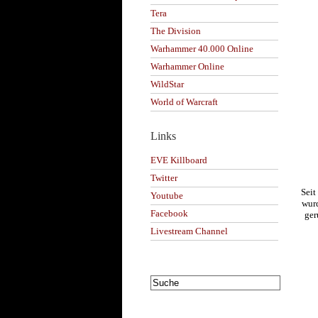
Tera
The Division
Warhammer 40.000 Online
Warhammer Online
WildStar
World of Warcraft
Links
EVE Killboard
Twitter
Seit
Youtube
wurd
Facebook
ger
Livestream Channel