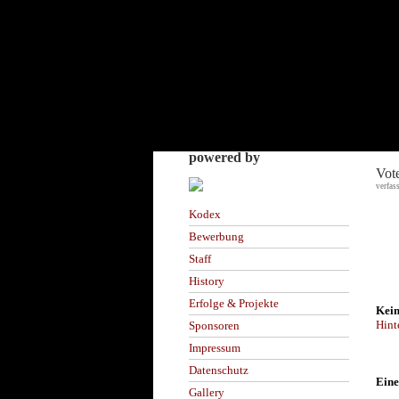
powered by
Vot
verfas
Kodex
Bewerbung
Staff
History
Erfolge & Projekte
Kein
Hint
Sponsoren
Impressum
Datenschutz
Eine
Gallery