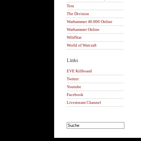
Tera
The Division
Warhammer 40.000 Online
Warhammer Online
WildStar
World of Warcraft
Links
EVE Killboard
Twitter
Youtube
Facebook
Livestream Channel