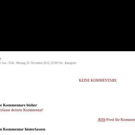
e
st von - Tille · Montag, 25. November 2013, 23:09 Uhr · Kategorie
KEINE KOMMENTARE
e Kommentare bisher
erlasse deinen Kommentar!
RSS
-Feed für Komment
n Kommentar hinterlassen