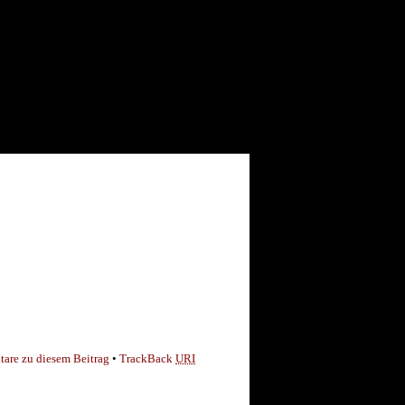
are zu diesem Beitrag
•
TrackBack
URI