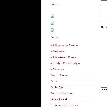
Forum
Dei
News
– Allgemeine News –
– Guides –
– Livestream Plan –
– Thelyn Ennor only –
– Videos –
Age of Conan
Aion
ArcheAge
Ashes of Creation
Black Desert
Company of Heroes 2