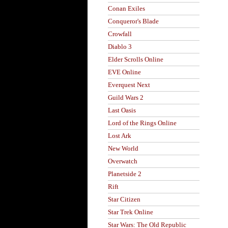
Conan Exiles
Conqueror's Blade
Crowfall
Diablo 3
Elder Scrolls Online
EVE Online
Everquest Next
Guild Wars 2
Last Oasis
Lord of the Rings Online
Lost Ark
New World
Overwatch
Planetside 2
Rift
Star Citizen
Star Trek Online
Star Wars: The Old Republic