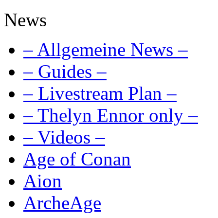
News
– Allgemeine News –
– Guides –
– Livestream Plan –
– Thelyn Ennor only –
– Videos –
Age of Conan
Aion
ArcheAge