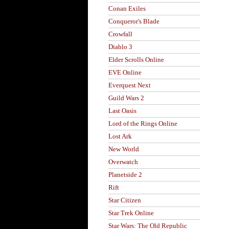
Conan Exiles
Conqueror's Blade
Crowfall
Diablo 3
Elder Scrolls Online
EVE Online
Everquest Next
Guild Wars 2
Last Oasis
Lord of the Rings Online
Lost Ark
New World
Overwatch
Planetside 2
Rift
Star Citizen
Star Trek Online
Star Wars: The Old Republic