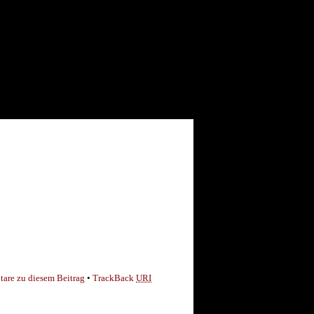
are zu diesem Beitrag
•
TrackBack
URI