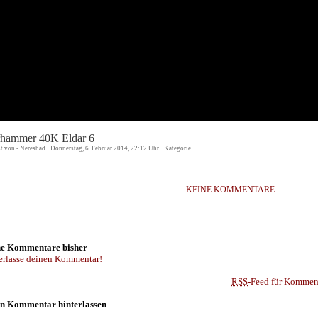
hammer 40K Eldar 6
st von - Nereshad · Donnerstag, 6. Februar 2014, 22:12 Uhr · Kategorie
KEINE KOMMENTARE
e Kommentare bisher
erlasse deinen Kommentar!
RSS
-Feed für Komment
n Kommentar hinterlassen