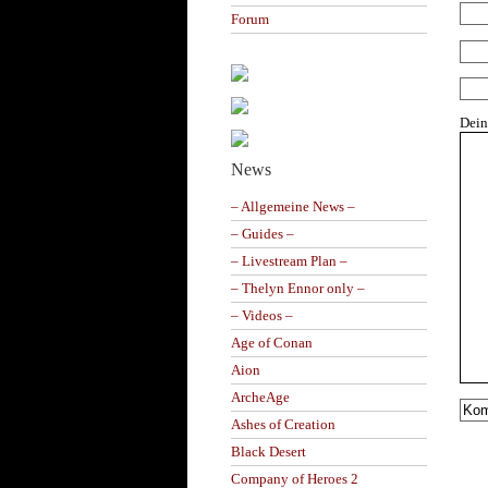
Forum
Dei
News
– Allgemeine News –
– Guides –
– Livestream Plan –
– Thelyn Ennor only –
– Videos –
Age of Conan
Aion
ArcheAge
Ashes of Creation
Black Desert
Company of Heroes 2