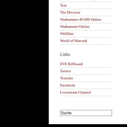
Tera
The Division
Warhammer 40.000 Online
Warhammer Online
WildStar
World of Warcraft
Links
EVE Killboard
Twitter
Youtube
Facebook
Livestream Channel