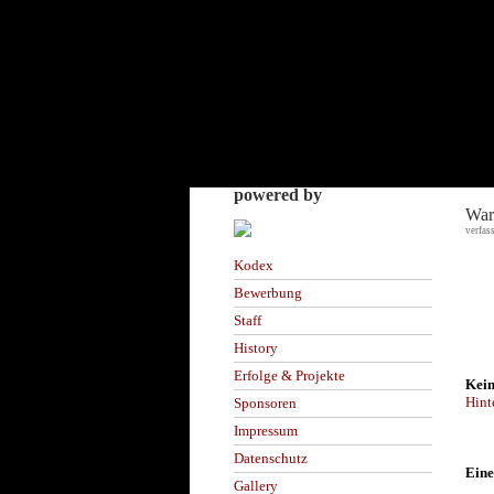
powered by
War
verfas
Kodex
Bewerbung
Staff
History
Erfolge & Projekte
Kein
Hint
Sponsoren
Impressum
Datenschutz
Eine
Gallery