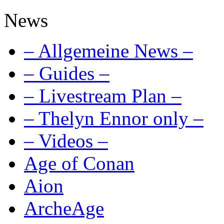
News
– Allgemeine News –
– Guides –
– Livestream Plan –
– Thelyn Ennor only –
– Videos –
Age of Conan
Aion
ArcheAge