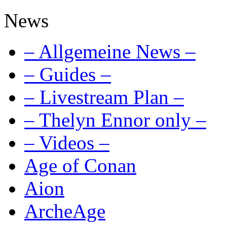
News
– Allgemeine News –
– Guides –
– Livestream Plan –
– Thelyn Ennor only –
– Videos –
Age of Conan
Aion
ArcheAge