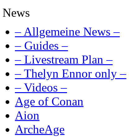
News
– Allgemeine News –
– Guides –
– Livestream Plan –
– Thelyn Ennor only –
– Videos –
Age of Conan
Aion
ArcheAge