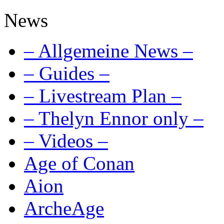
News
– Allgemeine News –
– Guides –
– Livestream Plan –
– Thelyn Ennor only –
– Videos –
Age of Conan
Aion
ArcheAge