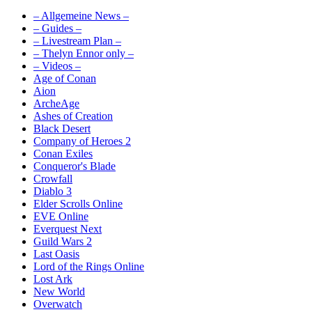
– Allgemeine News –
– Guides –
– Livestream Plan –
– Thelyn Ennor only –
– Videos –
Age of Conan
Aion
ArcheAge
Ashes of Creation
Black Desert
Company of Heroes 2
Conan Exiles
Conqueror's Blade
Crowfall
Diablo 3
Elder Scrolls Online
EVE Online
Everquest Next
Guild Wars 2
Last Oasis
Lord of the Rings Online
Lost Ark
New World
Overwatch